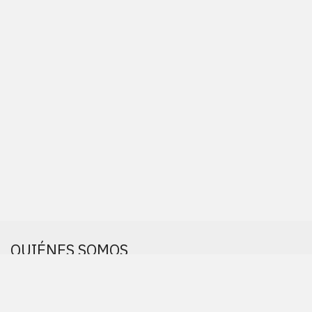
QUIÉNES SOMOS
Somos una empresa interdisciplinar.
Nos gustan los retos. Cuanto más raros, mejor.
Dinos hola en
hola@elcuboblanco.com